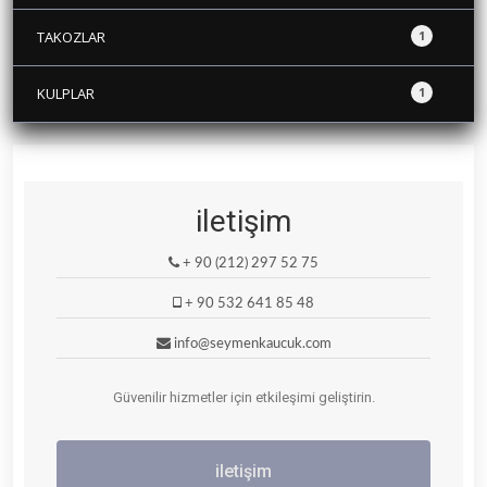
TAKOZLAR
1
KULPLAR
1
iletişim
+ 90 (212) 297 52 75
+ 90 532 641 85 48
info@seymenkaucuk.com
Güvenilir hizmetler için etkileşimi geliştirin.
iletişim