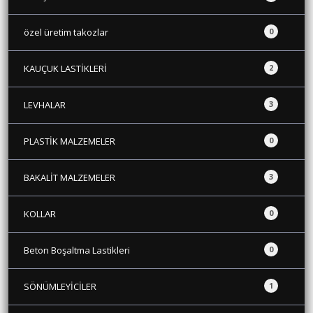
özel üretim takozlar
0
KAUÇUK LASTİKLERİ
2
LEVHALAR
3
PLASTİK MALZEMELER
0
BAKALİT MALZEMELER
3
KOLLAR
0
Beton Boşaltma Lastikleri
0
SÖNÜMLEYİCİLER
1