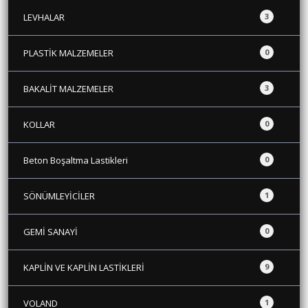
LEVHALAR
3
PLASTİK MALZEMELER
0
BAKALİT MALZEMELER
3
KOLLAR
0
Beton Boşaltma Lastikleri
0
SÖNÜMLEYİCİLER
1
GEMİ SANAYİ
0
KAPLİN VE KAPLİN LASTİKLERİ
9
VOLAND
1