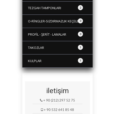
TEZGAH TAMPONLARI
2
O-RİNGLER-SIZDIRMAZLIK KEÇELERİ
0
PROFİL - ŞERİT - LAMALAR
0
TAKOZLAR
1
KULPLAR
1
iletişim
+ 90 (212) 297 52 75
+ 90 532 641 85 48