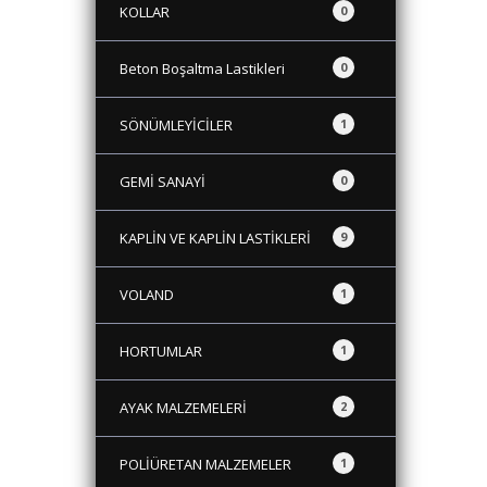
KOLLAR
0
Beton Boşaltma Lastikleri
0
SÖNÜMLEYİCİLER
1
GEMİ SANAYİ
0
KAPLİN VE KAPLİN LASTİKLERİ
9
VOLAND
1
HORTUMLAR
1
AYAK MALZEMELERİ
2
POLİÜRETAN MALZEMELER
1