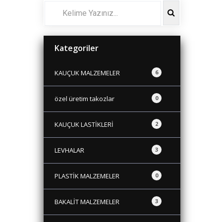
Kategoriler
KAUÇUK MALZEMELER
6
özel üretim takozlar
0
KAUÇUK LASTİKLERİ
2
LEVHALAR
3
PLASTİK MALZEMELER
0
BAKALİT MALZEMELER
3