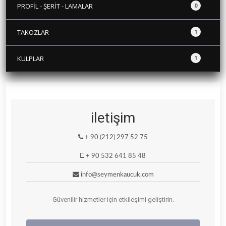
PROFİL - ŞERİT - LAMALAR
0
TAKOZLAR
1
KULPLAR
1
iletişim
+ 90 (212) 297 52 75
+ 90 532 641 85 48
info@seymenkaucuk.com
Güvenilir hizmetler için etkileşimi geliştirin.