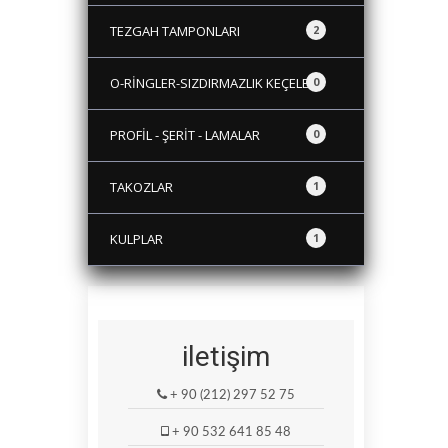
TEZGAH TAMPONLARI
2
O-RİNGLER-SIZDIRMAZLIK KEÇELERİ
0
PROFİL - ŞERİT - LAMALAR
0
TAKOZLAR
1
KULPLAR
1
iletişim
+ 90 (212) 297 52 75
+ 90 532 641 85 48