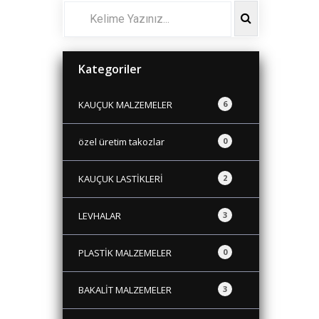
Kategoriler
KAUÇUK MALZEMELER
6
özel üretim takozlar
0
KAUÇUK LASTİKLERİ
2
LEVHALAR
3
PLASTİK MALZEMELER
0
BAKALİT MALZEMELER
3