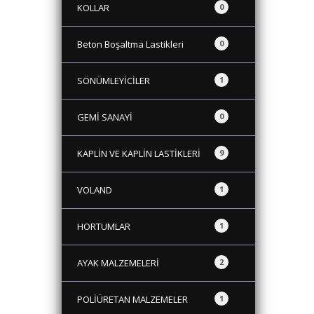
KOLLAR
0
Beton Boşaltma Lastikleri
0
SÖNÜMLEYİCİLER
1
GEMİ SANAYİ
0
KAPLİN VE KAPLİN LASTİKLERİ
9
VOLAND
1
HORTUMLAR
1
AYAK MALZEMELERİ
2
POLİÜRETAN MALZEMELER
1