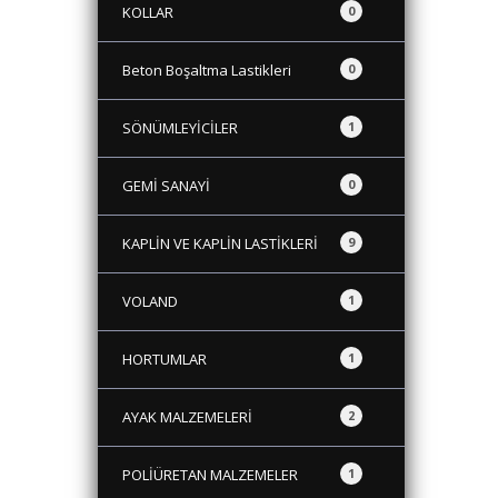
KOLLAR
0
Beton Boşaltma Lastikleri
0
SÖNÜMLEYİCİLER
1
GEMİ SANAYİ
0
KAPLİN VE KAPLİN LASTİKLERİ
9
VOLAND
1
HORTUMLAR
1
AYAK MALZEMELERİ
2
POLİÜRETAN MALZEMELER
1