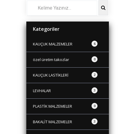
Kategoriler
KAUÇUK MALZEMELER
6
özel üretim takozlar
0
KAUÇUK LASTİKLERİ
2
LEVHALAR
3
PLASTİK MALZEMELER
0
BAKALİT MALZEMELER
3