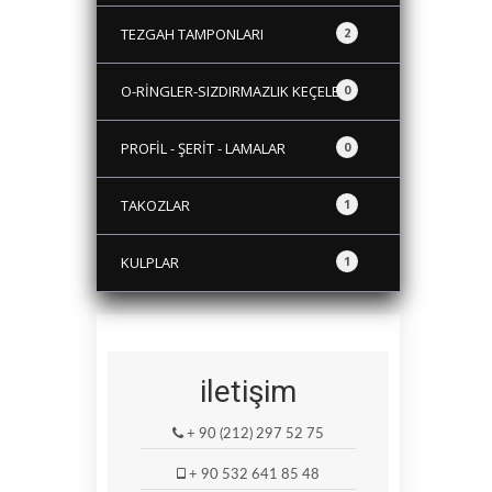
TEZGAH TAMPONLARI
2
O-RİNGLER-SIZDIRMAZLIK KEÇELERİ
0
PROFİL - ŞERİT - LAMALAR
0
TAKOZLAR
1
KULPLAR
1
iletişim
+ 90 (212) 297 52 75
+ 90 532 641 85 48