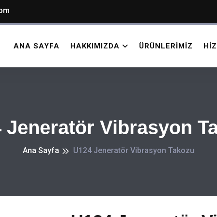
com
ANA SAYFA
HAKKIMIZDA
ÜRÜNLERIMIZ
HI
 Jeneratör Vibrasyon T
Ana Sayfa
U124 Jeneratör Vibrasyon Takozu