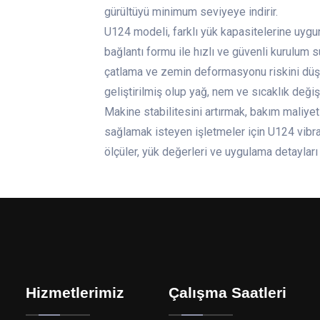
gürültüyü minimum seviyeye indirir.
U124 modeli, farklı yük kapasitelerine uygu
bağlantı formu ile hızlı ve güvenli kurulum 
çatlama ve zemin deformasyonu riskini düşür
geliştirilmiş olup yağ, nem ve sıcaklık değişi
Makine stabilitesini artırmak, bakım maliye
sağlamak isteyen işletmeler için U124 vibra
ölçüler, yük değerleri ve uygulama detayları 
Hizmetlerimiz
Çalışma Saatleri