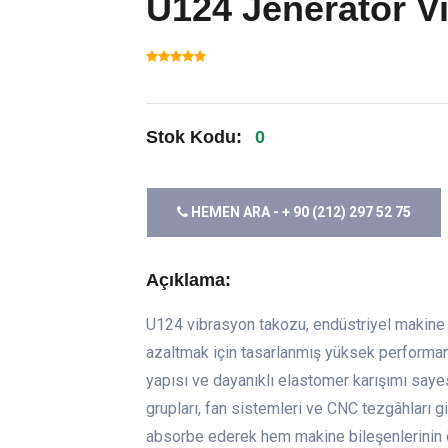
U124 Jeneratör V
Stok Kodu:
0
HEMEN ARA - + 90 (212) 297 52 75
Açıklama:
U124 vibrasyon takozu, endüstriyel makine v
azaltmak için tasarlanmış yüksek performan
yapısı ve dayanıklı elastomer karışımı say
grupları, fan sistemleri ve CNC tezgâhları gi
absorbe ederek hem makine bileşenlerinin 