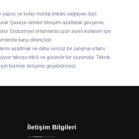
n yapısı ve kolay montaj imkânı sağlayan dişli
sunar. Şaseye iletilen titreşimi azaltarak gevşeme,
ür. Endüstriyel ortamlarda uzun süreli kullanım için
mlerine karşı dirençlidir.
tlerini azaltmak ve daha sessiz bir çalışma ortamı
syon takozu etkili ve güvenilir bir çözümdür. Teknik
için bizimle iletişime geçebilirsiniz.
İletişim Bilgileri