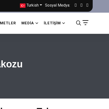
Turkish
Sosyal Medya:
ZMETLER
MEDIA
İLETIŞIM
akozu