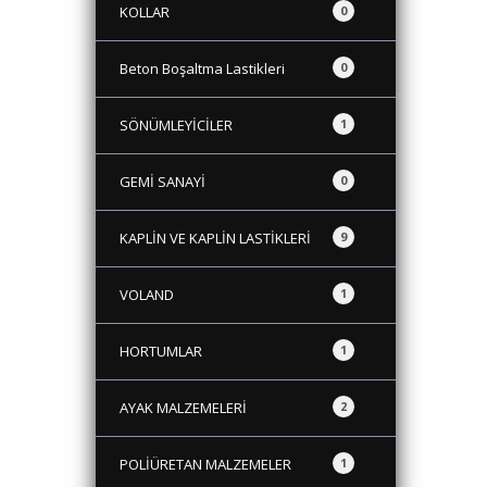
KOLLAR
0
Beton Boşaltma Lastikleri
0
SÖNÜMLEYİCİLER
1
GEMİ SANAYİ
0
KAPLİN VE KAPLİN LASTİKLERİ
9
VOLAND
1
HORTUMLAR
1
AYAK MALZEMELERİ
2
POLİÜRETAN MALZEMELER
1