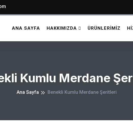
com
ANA SAYFA
HAKKIMIZDA
ÜRÜNLERIMIZ
H
kli Kumlu Merdane Şeri
Ana Sayfa
Benekli Kumlu Merdane Şeritleri