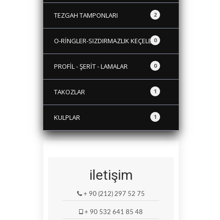
TEZGAH TAMPONLARI
2
O-RİNGLER-SIZDIRMAZLIK KEÇELERİ
0
PROFİL - ŞERİT - LAMALAR
0
TAKOZLAR
1
KULPLAR
1
iletişim
+ 90 (212) 297 52 75
+ 90 532 641 85 48