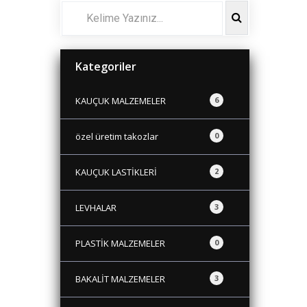
Kategoriler
KAUÇUK MALZEMELER
6
özel üretim takozlar
0
KAUÇUK LASTİKLERİ
2
LEVHALAR
3
PLASTİK MALZEMELER
0
BAKALİT MALZEMELER
3