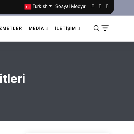
Turkish
Sosyal Medya:
IZMETLER
MEDIA
İLETIŞIM
tleri