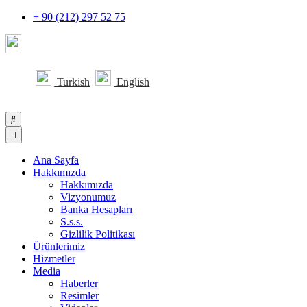
+ 90 (212) 297 52 75
Turkish
Turkish
English
Ana Sayfa
Hakkımızda
Hakkımızda
Vizyonumuz
Banka Hesapları
S.s.s.
Gizlilik Politikası
Ürünlerimiz
Hizmetler
Media
Haberler
Resimler