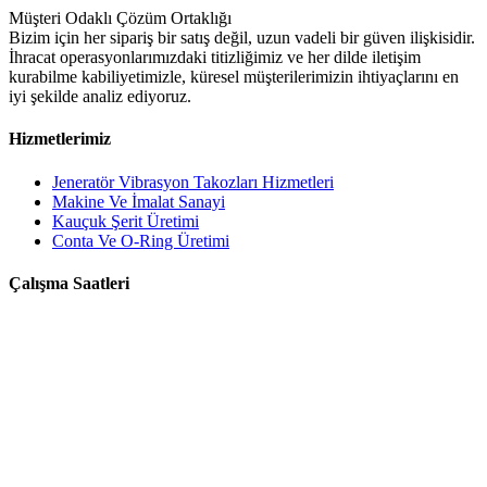
Müşteri Odaklı Çözüm Ortaklığı
Bizim için her sipariş bir satış değil, uzun vadeli bir güven ilişkisidir.
İhracat operasyonlarımızdaki titizliğimiz ve her dilde iletişim
kurabilme kabiliyetimizle, küresel müşterilerimizin ihtiyaçlarını en
iyi şekilde analiz ediyoruz.
Hizmetlerimiz
Jeneratör Vibrasyon Takozları Hizmetleri
Makine Ve İmalat Sanayi
Kauçuk Şerit Üretimi
Conta Ve O-Ring Üretimi
Çalışma Saatleri
Hafta İçi :
09:00 - 20:00
Cumartesi :
Kapalı
Pazar
Kapalı