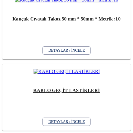
Kauçuk Cıvatalı Takoz 50 mm * 50mm * Metrik :10
DETAYLAR / İNCELE
KABLO GEÇİT LASTİKLERİ
DETAYLAR / İNCELE